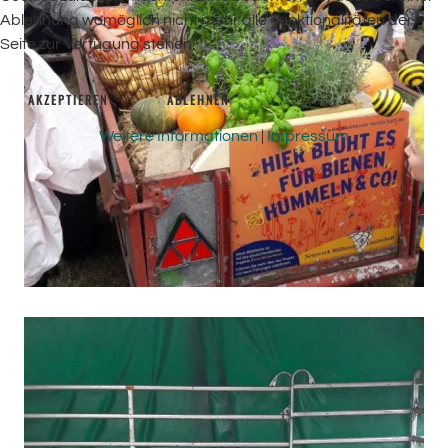
Ablehnung womöglich nicht mehr alle Funktionalitäten der
Seite zur Verfügung stehen.
AKZEPTIEREN
ABLEHNEN
Weitere Informationen
|
Impressum